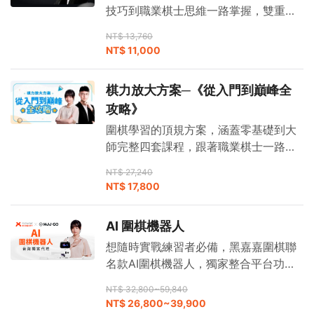
技巧到職業棋士思維一路掌握，雙重提
升推開高手之門。
NT$ 13,760
NT$ 11,000
棋力放大方案─《從入門到巔峰全
攻略》
圍棋學習的頂規方案，涵蓋零基礎到大
師完整四套課程，跟著職業棋士一路學
到巔峰。
NT$ 27,240
NT$ 17,800
AI 圍棋機器人
想隨時實戰練習者必備，黑嘉嘉圍棋聯
名款AI圍棋機器人，獨家整合平台功
能。
NT$ 32,800~59,840
NT$ 26,800~39,900