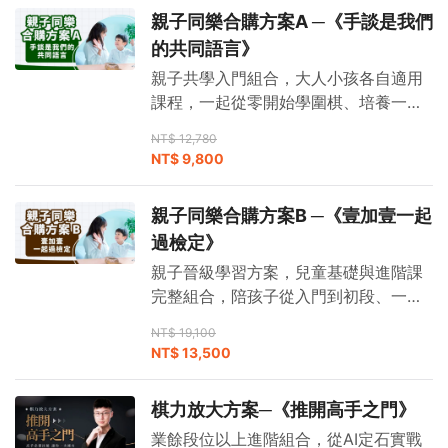
親子同樂合購方案A ─《手談是我們
的共同語言》
親子共學入門組合，大人小孩各自適用
課程，一起從零開始學圍棋、培養一輩
子的共同語言。
NT$ 12,780
NT$ 9,800
親子同樂合購方案B ─《壹加壹一起
過檢定》
親子晉級學習方案，兒童基礎與進階課
完整組合，陪孩子從入門到初段、一起
見證每次進步。
NT$ 19,100
NT$ 13,500
棋力放大方案─《推開高手之門》
業餘段位以上進階組合，從AI定石實戰