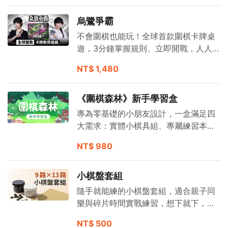
烏鷺爭霸
不會圍棋也能玩！全球首款圍棋卡牌桌
遊，3分鐘掌握規則、立即開戰，人人都
能享受對弈樂趣。
NT$ 1,480
《圍棋森林》新手學習盒
專為零基礎的小朋友設計，一盒滿足四
大需求：實體小棋具組、專屬練習本，
並加碼附贈4堂線上動畫課與黑嘉嘉圍棋
NT$ 980
實體教室上課券。透過趣味互動，打造
溫馨的家庭共讀與「手談」時光！
小棋盤套組
隨手就能練的小棋盤套組，適合親子同
樂與碎片時間實戰練習，想下就下，隨
時開局不受限。
NT$ 500