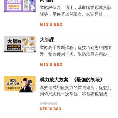
業餘段位以上適用，萃取職業冠軍實戰
經驗，帶你掌握AI定石、收官算目，有
效拉開與對手差距。
NT$ 6,880
大師課
業餘高手專屬課程，從技巧到思維的躍
升，領會佈局平衡、攻防治孤與精妙收
官，決勝於細微之間。
NT$ 6,880
棋力放大方案─《最強的初段》
高效達成初段實力的首選組合，從規則
到佈局思維一次掌握，零基礎也能成為
圍棋好手。
NT$ 16,060
NT$ 10,800